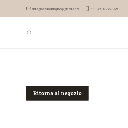
infoglocalboutique@gmail.com
+39 39 06 2757259
Ritorna al negozio