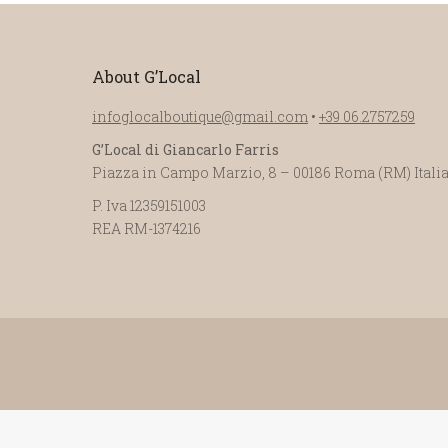
About G’Local
infoglocalboutique@gmail.com
•
+39 06.2757259
G’Local di Giancarlo Farris
Piazza in Campo Marzio, 8 – 00186 Roma (RM) Itali
P. Iva 12359151003
REA RM-1374216