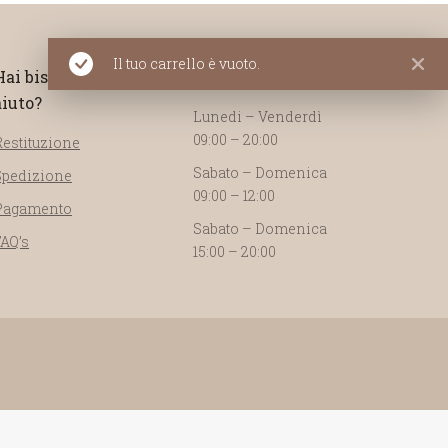
Il tuo carrello è vuoto.
Hai bisogno di
Infoline
aiuto?
Lunedi – Venderdì
09:00 – 20:00
Restituzione
Sabato – Domenica
Spedizione
09:00 – 12:00
Pagamento
Sabato – Domenica
FAQ’s
15:00 – 20:00