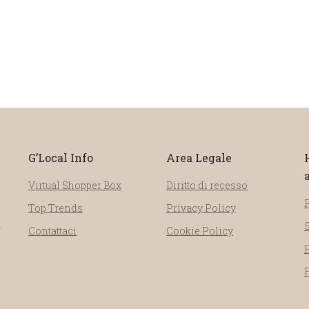
G’Local Info
Area Legale
Virtual Shopper Box
Diritto di recesso
Top Trends
Privacy Policy
a
Contattaci
Cookie Policy