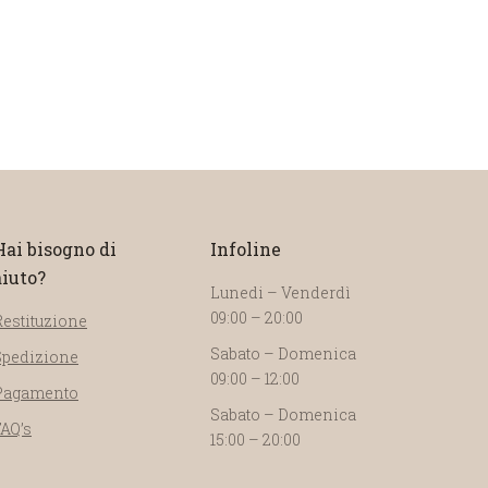
Hai bisogno di
Infoline
aiuto?
Lunedi – Venderdì
09:00 – 20:00
Restituzione
Sabato – Domenica
Spedizione
09:00 – 12:00
Pagamento
Sabato – Domenica
FAQ’s
15:00 – 20:00