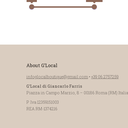
About G’Local
infoglocalboutique@gmail.com
•
+39 06.2757259
G’Local di Giancarlo Farris
Piazza in Campo Marzio, 8 – 00186 Roma (RM) Itali
P. Iva 12359151003
REA RM-1374216