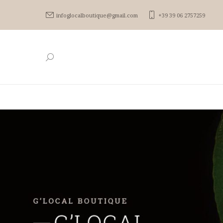
infoglocalboutique@gmail.com
+39 39 06 2757259