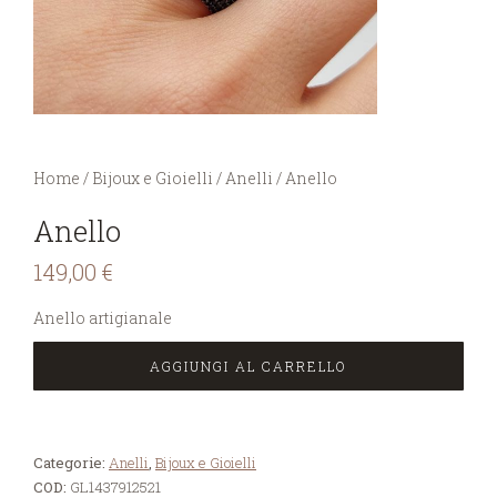
You are here:
Home
/
Bijoux e Gioielli
/
Anelli
/
Anello
Anello
149,00
€
Anello artigianale
AGGIUNGI AL CARRELLO
Categorie:
Anelli
,
Bijoux e Gioielli
COD:
GL1437912521