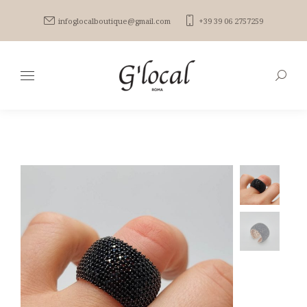
infoglocalboutique@gmail.com
+39 39 06 2757259
Search