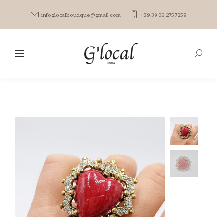
infoglocalboutique@gmail.com
+39 39 06 2757259
Search