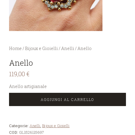
You are here:
Home
/
Bijoux e Gioielli
/
Anelli
/
Anello
Anello
119,00
€
Anello artigianale
AGGIUNGI AL CARRELLO
Categorie:
Anelli
,
Bijoux e Gioielli
COD:
GL1526115697