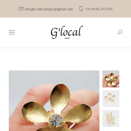
infoglocalboutique@gmail.com
+39 39 06 2757259
Search