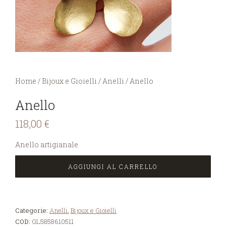
You are here:
Home
/
Bijoux e Gioielli
/
Anelli
/
Anello
Anello
118,00
€
Anello artigianale
AGGIUNGI AL CARRELLO
Categorie:
Anelli
,
Bijoux e Gioielli
COD:
GL5858610511