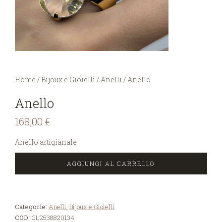
You are here:
Home
/
Bijoux e Gioielli
/
Anelli
/
Anello
Anello
168,00
€
Anello artigianale
AGGIUNGI AL CARRELLO
Categorie:
Anelli
,
Bijoux e Gioielli
COD:
GL2538820134