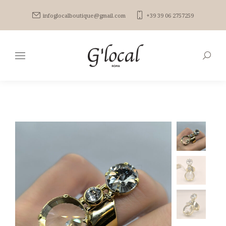
infoglocalboutique@gmail.com
+39 39 06 2757259
Search