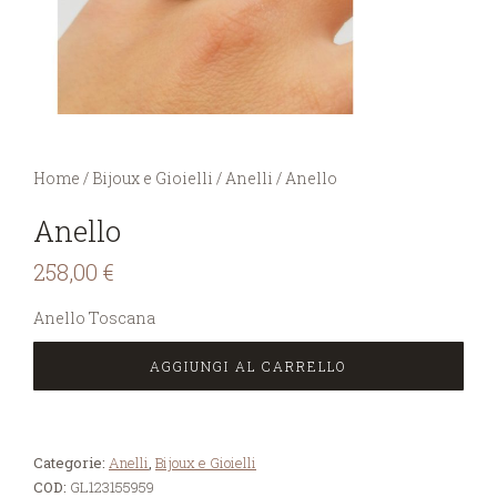
You are here:
Home
/
Bijoux e Gioielli
/
Anelli
/
Anello
Anello
258,00
€
Anello Toscana
AGGIUNGI AL CARRELLO
Categorie:
Anelli
,
Bijoux e Gioielli
COD:
GL123155959