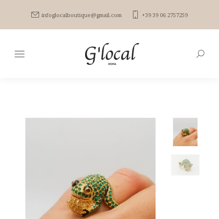
infoglocalboutique@gmail.com
+39 39 06 2757259
Search