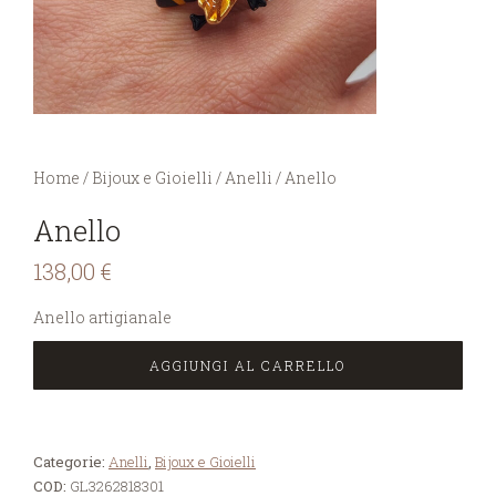
You are here:
Home
/
Bijoux e Gioielli
/
Anelli
/
Anello
Anello
138,00
€
Anello artigianale
AGGIUNGI AL CARRELLO
Categorie:
Anelli
,
Bijoux e Gioielli
COD:
GL3262818301