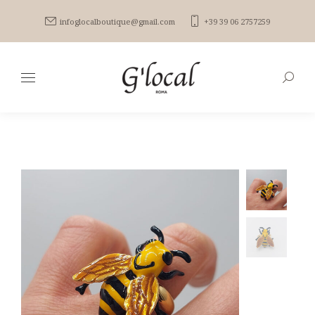
infoglocalboutique@gmail.com
+39 39 06 2757259
Search