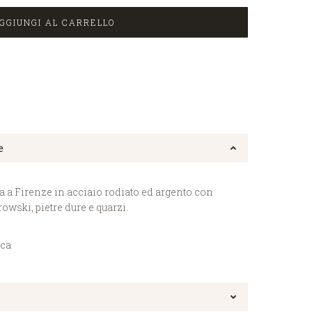
GGIUNGI AL CARRELLO
e
ta a Firenze in acciaio rodiato ed argento con
rowski, pietre dure e quarzi.
ica