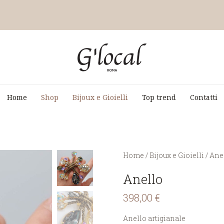
Home
Shop
Bijoux e Gioielli
Top trend
Contatti
You are here:
Home
/
Bijoux e Gioielli
/
Anel
Anello
398,00
€
Anello artigianale