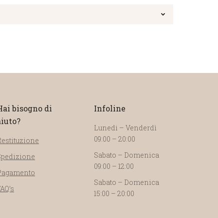
Hai bisogno di
Infoline
aiuto?
Lunedi – Venderdì
09:00 – 20:00
Restituzione
Sabato – Domenica
Spedizione
09:00 – 12:00
Pagamento
Sabato – Domenica
FAQ’s
15:00 – 20:00