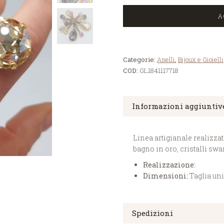
A
Categorie:
Anelli
,
Bijoux e Gioielli
COD:
GL1841117718
Informazioni aggiuntiv
Linea artigianale realizza
bagno in oro, cristalli swa
Realizzazione:
Dimensioni:
Taglia un
Spedizioni