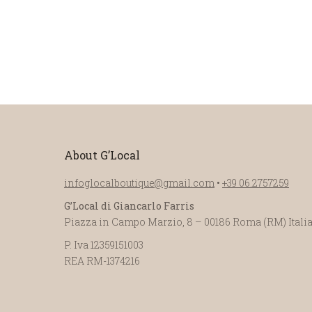
About G’Local
infoglocalboutique@gmail.com
•
+39 06.2757259
G’Local di Giancarlo Farris
Piazza in Campo Marzio, 8 – 00186 Roma (RM) Itali
P. Iva 12359151003
REA RM-1374216