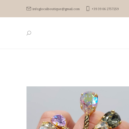
infoglocalboutique@gmail.com
+39 39 06 2757259