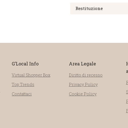
Restituzione
G’Local Info
Area Legale
Virtual Shopper Box
Diritto di recesso
Top Trends
Privacy Policy
a
Contattaci
Cookie Policy