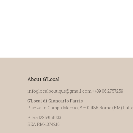
About G’Local
infoglocalboutique@gmail.com
•
+39 06.2757259
G’Local di Giancarlo Farris
Piazza in Campo Marzio, 8 – 00186 Roma (RM) Itali
P. Iva 12359151003
REA RM-1374216