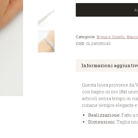
A
Categorie:
Bijoux e Gioielli
,
Bracci
COD:
GL245195243
Informazioni aggiuntiv
Questa linea proviene da V
con bagno in oro 18kt unend
articoli senza tempo in cui
rimane sempre elegante e 
Realizzazione:
Fatto a
Dimensioni:
Taglia un