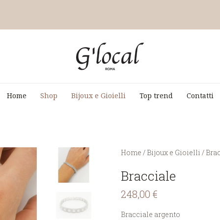
Home
Shop
Bijoux e Gioielli
Top trend
Contatti
You are here:
Home
/
Bijoux e Gioielli
/
Brac
Bracciale
248,00
€
Bracciale argento