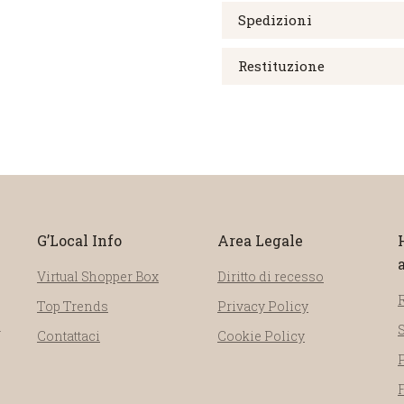
Spedizioni
Restituzione
G’Local Info
Area Legale
Virtual Shopper Box
Diritto di recesso
Top Trends
Privacy Policy
a
Contattaci
Cookie Policy