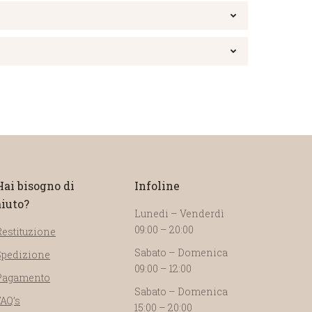
Hai bisogno di
Infoline
aiuto?
Lunedi – Venderdì
09:00 – 20:00
Restituzione
Sabato – Domenica
Spedizione
09:00 – 12:00
Pagamento
Sabato – Domenica
FAQ’s
15:00 – 20:00