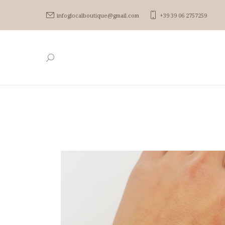
infoglocalboutique@gmail.com
+39 39 06 2757259