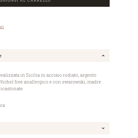
GGIUNGI AL CARRELLO
ali
e
realizzata in Sicilia in acciaio rodiato, argento
 Nichel free anallergico e con swarowski, madre
incastonate.
ica