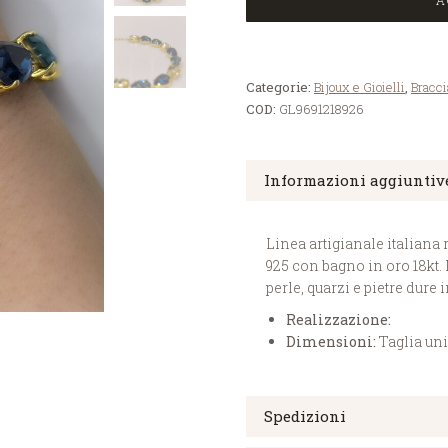
A
Categorie:
Bijoux e Gioielli
,
Bracci
COD:
GL9691218926
Informazioni aggiuntiv
Linea artigianale italiana 
925 con bagno in oro 18kt.
perle, quarzi e pietre dure 
Realizzazione:
Dimensioni:
Taglia un
Spedizioni