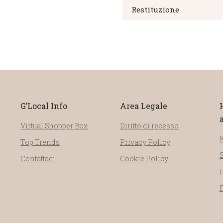
Restituzione
G’Local Info
Area Legale
Virtual Shopper Box
Diritto di recesso
Top Trends
Privacy Policy
a
Contattaci
Cookie Policy