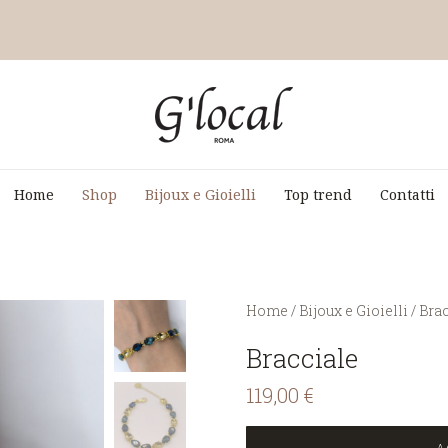
Home
Shop
Bijoux e Gioielli
Top trend
Contatti
You are here:
Home
/
Bijoux e Gioielli
/
Brac
Bracciale
119,00
€