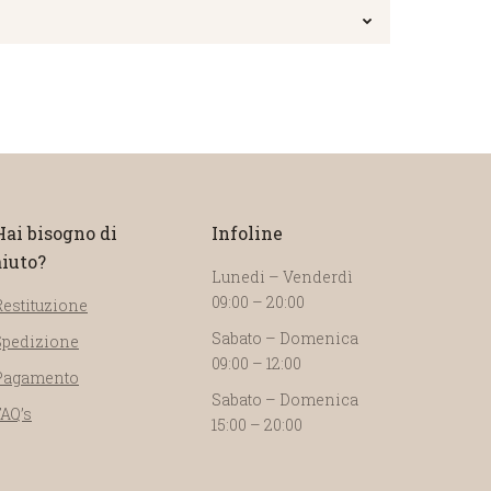
Hai bisogno di
Infoline
aiuto?
Lunedi – Venderdì
09:00 – 20:00
Restituzione
Sabato – Domenica
Spedizione
09:00 – 12:00
Pagamento
Sabato – Domenica
FAQ’s
15:00 – 20:00