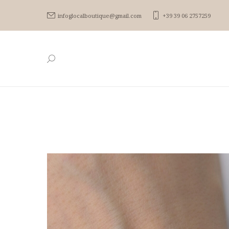
infoglocalboutique@gmail.com
+39 39 06 2757259