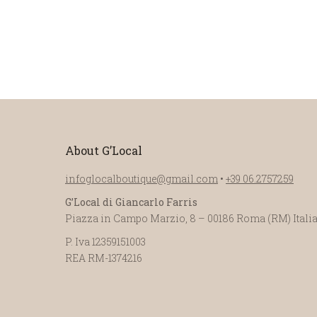
About G’Local
infoglocalboutique@gmail.com
•
+39 06.2757259
G’Local di Giancarlo Farris
Piazza in Campo Marzio, 8 – 00186 Roma (RM) Itali
P. Iva 12359151003
REA RM-1374216