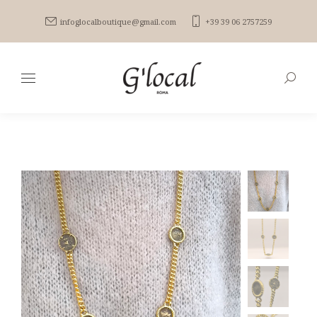
infoglocalboutique@gmail.com
+39 39 06 2757259
Search