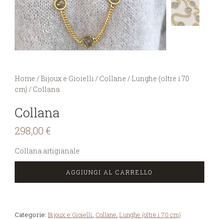
You are here:
Home
/
Bijoux e Gioielli
/
Collane
/
Lunghe (oltre i 70
cm)
/
Collana
Collana
298,00
€
Collana artigianale
AGGIUNGI AL CARRELLO
Categorie:
Bijoux e Gioielli
,
Collane
,
Lunghe (oltre i 70 cm)