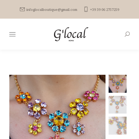
infoglocalboutique@gmail.com
+39 39 06 2757259
Search