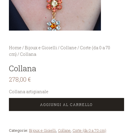
You are here:
Home
/
Bijoux e Gioielli
/
Collane
/
Corte (da 0 a 70
cm)
/
Collana
Collana
278,00
€
Collana artigianale
AGGIUNGI AL CARRELLO
Categorie:
Bijoux e Gioielli
,
Collane
,
Corte (da 0 a 70 cm)