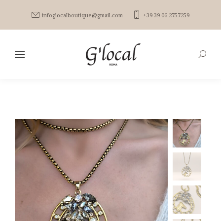
infoglocalboutique@gmail.com
+39 39 06 2757259
Search