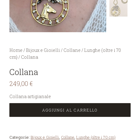
You are here:
Home
/
Bijoux e Gioielli
/
Collane
/
Lunghe (oltre i 70
cm)
/
Collana
Collana
249,00
€
Collana artigianale
AGGIUNGI AL CARRELLO
Categorie:
Bijoux e Gioielli
,
Collane
,
Lunghe (oltre i 70 cm)