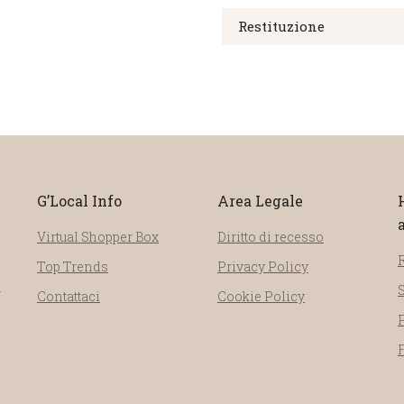
Restituzione
G’Local Info
Area Legale
Virtual Shopper Box
Diritto di recesso
Top Trends
Privacy Policy
a
Contattaci
Cookie Policy