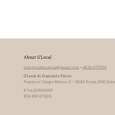
About G’Local
infoglocalboutique@gmail.com
•
+39 06.2757259
G’Local di Giancarlo Farris
Piazza in Campo Marzio, 8 – 00186 Roma (RM) Itali
P. Iva 12359151003
REA RM-1374216