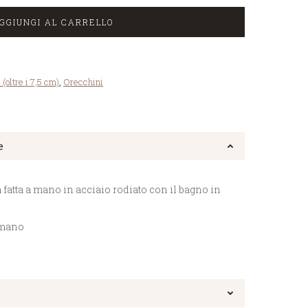
GGIUNGI AL CARRELLO
 (oltre i 7,5 cm)
,
Orecchini
e
 fatta a mano in acciaio rodiato con il bagno in
 mano