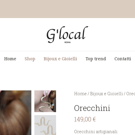
Home
Shop
Bijoux e Gioielli
Top trend
Contatti
You are here:
Home
/
Bijoux e Gioielli
/
Ore
Orecchini
149,00
€
Orecchini artigianali