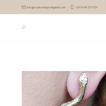
infoglocalboutique@gmail.com
+39 39 06 2757259