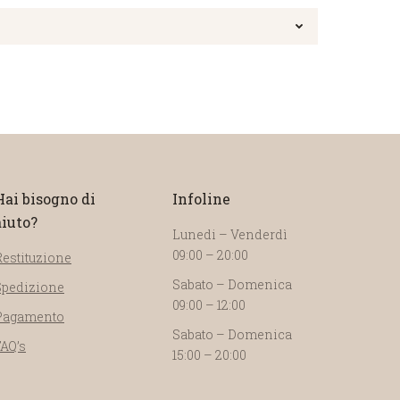
Hai bisogno di
Infoline
aiuto?
Lunedi – Venderdì
09:00 – 20:00
Restituzione
Sabato – Domenica
Spedizione
09:00 – 12:00
Pagamento
Sabato – Domenica
FAQ’s
15:00 – 20:00