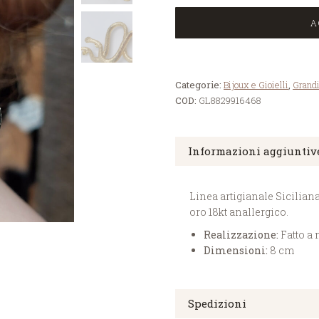
A
Categorie:
Bijoux e Gioielli
,
Grandi
COD:
GL8829916468
Informazioni aggiuntiv
Linea artigianale Siciliana
oro 18kt anallergico.
Realizzazione:
Fatto a
Dimensioni:
8 cm
Spedizioni