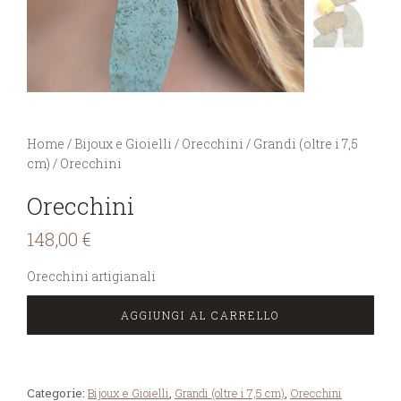
You are here:
Home
/
Bijoux e Gioielli
/
Orecchini
/
Grandi (oltre i 7,5
cm)
/
Orecchini
Orecchini
148,00
€
Orecchini artigianali
AGGIUNGI AL CARRELLO
Categorie:
Bijoux e Gioielli
,
Grandi (oltre i 7,5 cm)
,
Orecchini