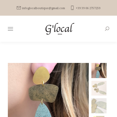
infoglocalboutique@gmail.com
+39 39 06 2757259
Search