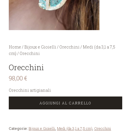
You are here:
Home
/
Bijoux e Gioielli
/
Orecchini
/
Medi (da 3,1 a 7,5
cm)
/
Orecchini
Orecchini
98,00
€
Orecchini artigianali
AGGIUNGI AL CARRELLO
Categorie:
Bijoux e Gioielli
,
Medi (da 3,1 a 7,5 cm)
,
Orecchini