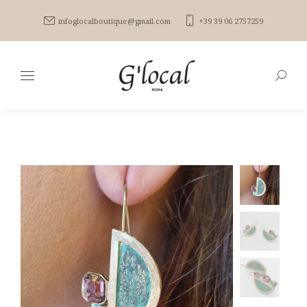
infoglocalboutique@gmail.com
+39 39 06 2757259
Search