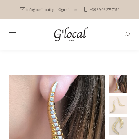
infoglocalboutique@gmail.com
+39 39 06 2757259
Search