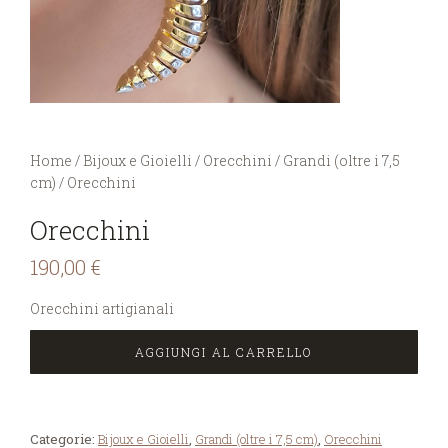
You are here:
Home
/
Bijoux e Gioielli
/
Orecchini
/
Grandi (oltre i 7,5
cm)
/
Orecchini
Orecchini
190,00
€
Orecchini artigianali
AGGIUNGI AL CARRELLO
Categorie:
Bijoux e Gioielli
,
Grandi (oltre i 7,5 cm)
,
Orecchini